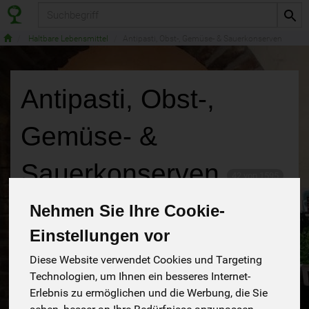
Produkt
Haltbare Lebensmittel
Antipasti, Obst-, Gemüse- & Sauerkonserven
Antipasti, Obst-,
Gemüse- &
Sauerkonserven
42 von 1595
Nehmen Sie Ihre Cookie-
12
Einstellungen vor
Diese Website verwendet Cookies und Targeting
Technologien, um Ihnen ein besseres Internet-
Hersteller
Ernährung
Allergene
Erlebnis zu ermöglichen und die Werbung, die Sie