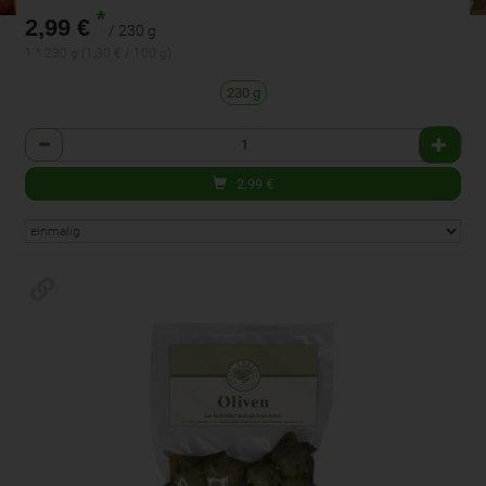
*
2,99 €
/ 230 g
1 * 230 g (1,30 € / 100 g)
230 g
Anzahl
2,99
€