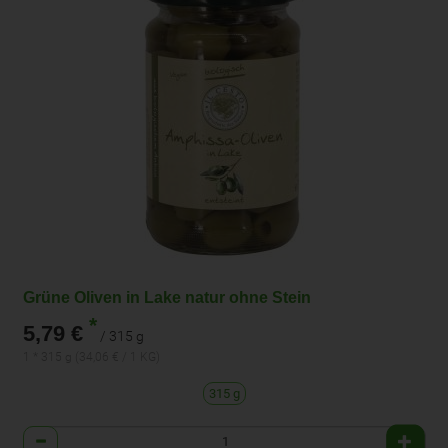
Grüne Oliven in Lake natur ohne Stein
*
5,79 €
/ 315 g
1 * 315 g (34,06 € / 1 KG)
315 g
Anzahl