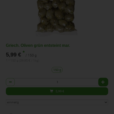
Griech. Oliven grün entsteint mar.
*
5,99 €
/ 150 g
1 * 150 g (39,95 € / 1kg)
150 g
Anzahl
5,99
€