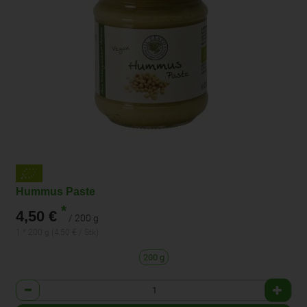
Hummus Paste
*
4,50 €
/ 200 g
1 * 200 g (4,50 € / Stk)
200 g
Anzahl