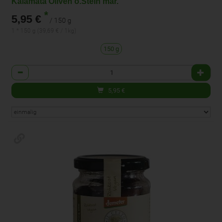
Kalamata Oliven o.Stein mar.
*
5,95 €
/ 150 g
1 * 150 g (39,69 € / 1kg)
150 g
Anzahl
5,95
€