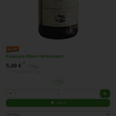
Kalamata-Oliven mit Kräutern
*
5,49 €
/ 170 g
1 * 170 g (32,29 € / 1 kg)
170 g
Anzahl
5,49
€