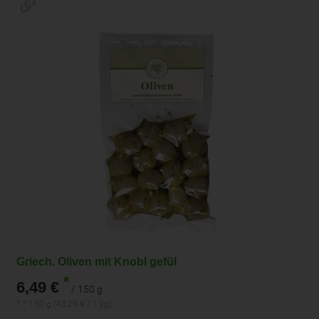
Griech. Oliven mit Knobl gefül
*
6,49 €
/ 150 g
1 * 150 g (43,29 € / 1 kg)