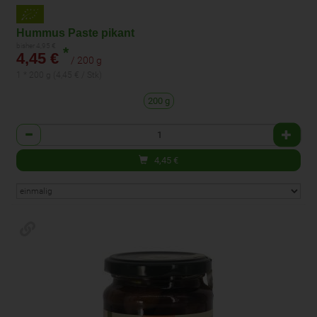
Hummus Paste pikant
bisher 4,95 €
*
4,45 €
/ 200 g
1 * 200 g (4,45 € / Stk)
200 g
Anzahl
4,45
€