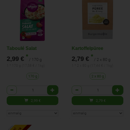
Taboulé Salat
Kartoffelpüree
*
*
2,99 €
2,79 €
/ 170 g
/ 2 x 80 g
1 * 170 g (17,58 € / 1kg)
1 * 2 x 80 g (17,44 € / 1kg)
170 g
2 x 80 g
Anzahl
Anzahl
2,99
€
2,79
€