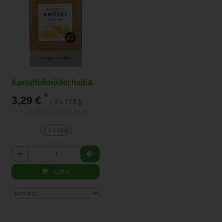
Kartoffelknödel halb&halb
*
3,29 €
/ 2 x 115 g
1 * 2 x 115 g (14,31 € / 1 kg)
2 x 115 g
Anzahl
3,29
€