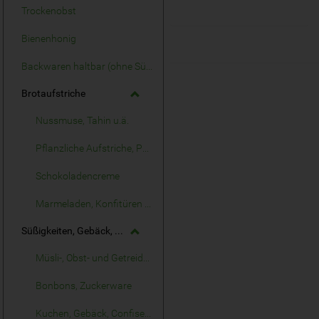
Trockenobst
Bienenhonig
Backwaren haltbar (ohne Süßes)
Brotaufstriche
Nussmuse, Tahin u.ä.
Pflanzliche Aufstriche, Pasteten
Schokoladencreme
Marmeladen, Konfitüren o.ä.
Süßigkeiten, Gebäck, Knabbereien
Müsli-, Obst- und Getreideriegel
Bonbons, Zuckerware
Kuchen, Gebäck, Confiserie