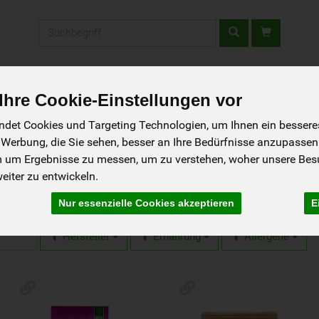
Produkt
tellen - Schnupperkiste
Gutscheine
Aktionen
Rezepte
So g
hre Cookie-Einstellungen vor
det Cookies und Targeting Technologien, um Ihnen ein besseres 
hte
 Werbung, die Sie sehen, besser an Ihre Bedürfnisse anzupassen
m um Ergebnisse zu messen, um zu verstehen, woher unsere Be
iter zu entwickeln.
e
6 von 1593
Nur essenzielle Cookies akzeptieren
E
Hersteller
Ernährung
Allergene