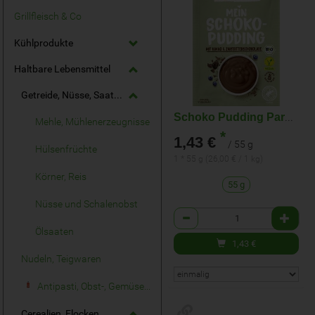
Grillfleisch & Co
Kühlprodukte
Haltbare Lebensmittel
Getreide, Nüsse, Saaten, Mühlenerzeugnisse
Schoko Pudding Paradies
Mehle, Mühlenerzeugnisse
*
1,43 €
/ 55 g
Hülsenfrüchte
1 * 55 g (26,00 € / 1 kg)
Körner, Reis
55 g
Nüsse und Schalenobst
Anzahl
Ölsaaten
1,43
€
Nudeln, Teigwaren
Antipasti, Obst-, Gemüse- & Sauerkonserven
Cerealien, Flocken