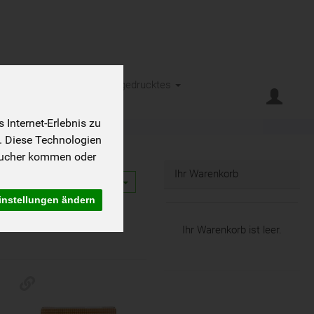
eht es
Kontakt
Kleingedrucktes
Internet-Erlebnis zu
. Diese Technologien
sucher kommen oder
Ihr Warenkorb
12
instellungen ändern
Ihr Warenkorb ist leer.