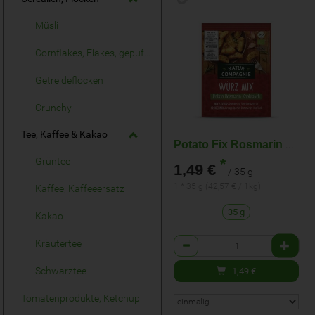
Müsli
Cornflakes, Flakes, gepuffte Cerealien
Getreideflocken
Crunchy
Tee, Kaffee & Kakao
Potato Fix Rosmarin Knoblauch
*
Grüntee
1,49 €
/ 35 g
1 * 35 g (42,57 € / 1kg)
Kaffee, Kaffeeersatz
35 g
Kakao
Anzahl
Kräutertee
Schwarztee
1,49
€
Tomatenprodukte, Ketchup