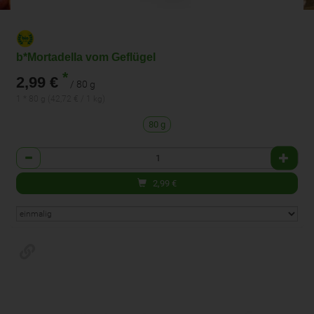
b*Mortadella vom Geflügel
*
2,99 €
/ 80 g
1 * 80 g (42,72 € / 1 kg)
80 g
Anzahl
2,99
€