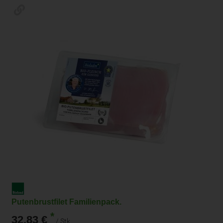
Putenbrustfilet Familienpack.
*
32,83 €
/ Stk