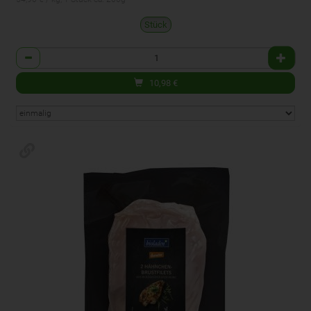
Stück
Anzahl
10,98
€