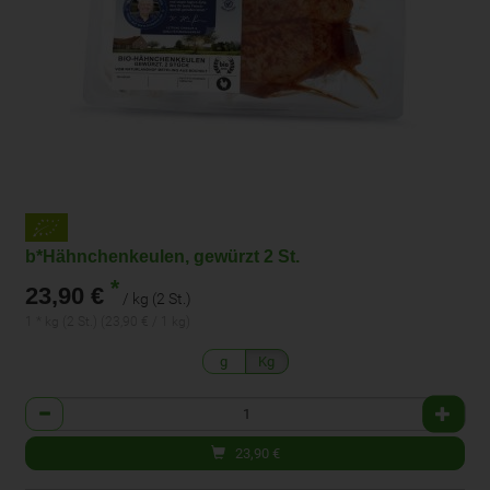
b*Hähnchenkeulen, gewürzt 2 St.
*
23,90 €
/ kg (2 St.)
1 * kg (2 St.) (23,90 € / 1 kg)
g
Kg
Anzahl
23,90
€