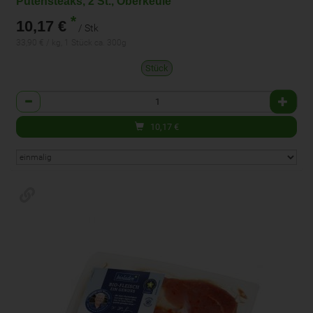
Putensteaks, 2 St., Oberkeule
*
10,17 €
/ Stk
33,90 € / kg, 1 Stück ca. 300g
Stück
Anzahl
10,17
€