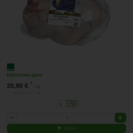
Hähnchen ganz
*
20,90 €
/ kg
1 * kg (20,90 € / 1 kg)
g
Kg
Anzahl
20,90
€