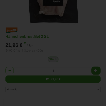
Hähnchenbrustfilet 2 St.
*
21,96 €
/ Stk
54,90 € / kg, 1 Stück ca. 400g
Stück
Anzahl
21,96
€