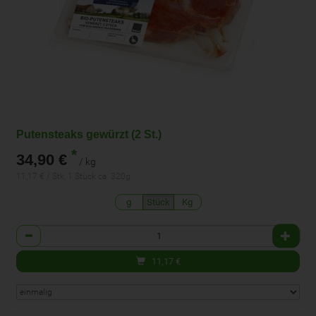
Putensteaks gewürzt (2 St.)
*
34,90 €
/ kg
11,17 € / Stk, 1 Stück ca. 320g
g
Stück
Kg
Anzahl
11,17
€