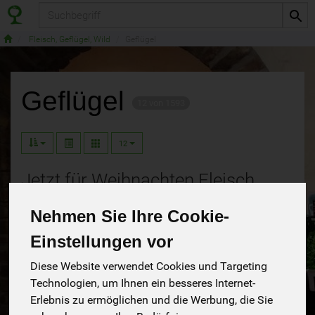
Produkt
Fleisch, Geflügel, Wild
Geflügel
Geflügel
12 von 1593
12
Jetzt für Weihnachten Fleisch,
Fisch und vegane Braten
Nehmen Sie Ihre Cookie-
vorbestellen!
Einstellungen vor
....zur Auslieferung von Do, 18.12.
Diese Website verwendet Cookies und Targeting
Technologien, um Ihnen ein besseres Internet-
bis Mi, 24.12.2025
Erlebnis zu ermöglichen und die Werbung, die Sie