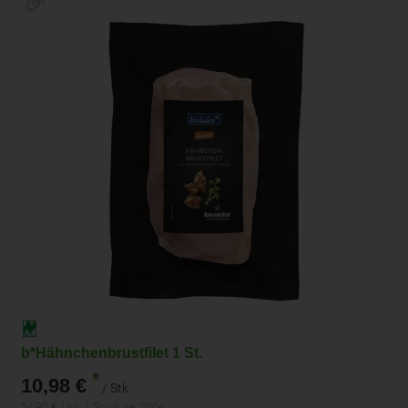
b*Hähnchenbrustfilet 1 St.
*
10,98 €
/ Stk
54,90 € / kg, 1 Stück ca. 200g