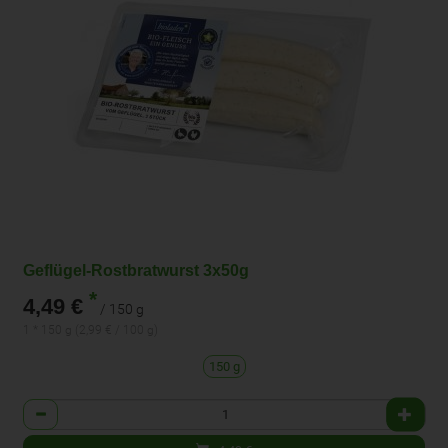
Geflügel-Rostbratwurst 3x50g
*
4,49 €
/ 150 g
1 * 150 g (2,99 € / 100 g)
150 g
Anzahl