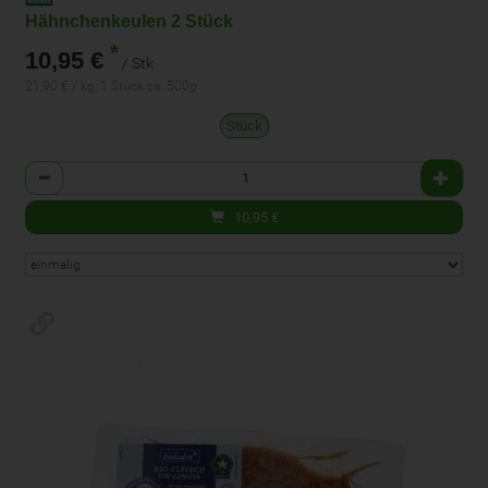
Hähnchenkeulen 2 Stück
*
10,95 €
/ Stk
21,90 € / kg, 1 Stück ca. 500g
Stück
Anzahl
10,95
€