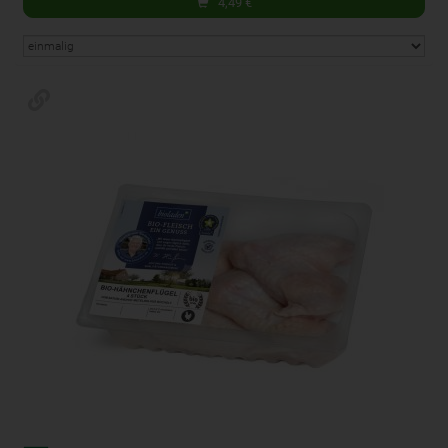
4,49
€