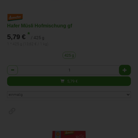
Hafer Müsli Hofmischung gf
*
5,79 €
/ 425 g
1 * 425 g (13,62 € / 1 kg)
425 g
Anzahl
5,79
€