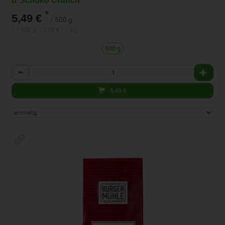
b*Schoko Crunch
*
5,49 €
/ 500 g
1 * 500 g (10,98 € / 1 kg)
500 g
Anzahl
5,49
€