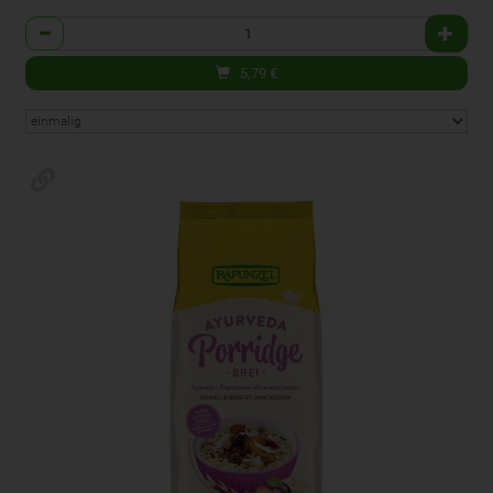
Anzahl
5,79
€