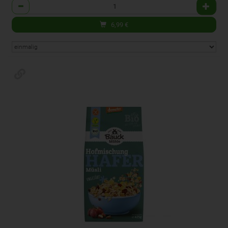
Anzahl
6,99
€