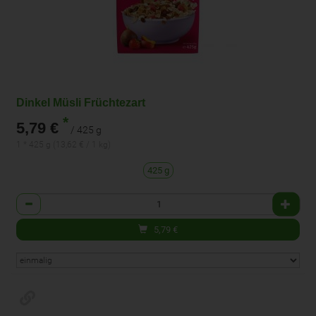
Dinkel Müsli Früchtezart
*
5,79 €
/ 425 g
1 * 425 g (13,62 € / 1 kg)
425 g
Anzahl
5,79
€