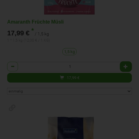
Amaranth Früchte Müsli
*
17,99 €
/ 1,5 kg
1 * 1,5 kg (12,00 € / 1 KG)
1,5 kg
Anzahl
17,99
€