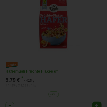
Hafermüsli Früchte Flakes gf
*
5,79 €
/ 425 g
1 * 425 g (13,62 € / 1 kg)
425 g
Anzahl