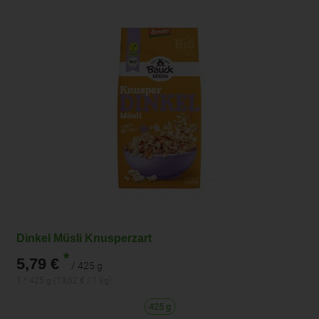
Dinkel Müsli Knusperzart
*
5,79 €
/ 425 g
1 * 425 g (13,62 € / 1 kg)
425 g