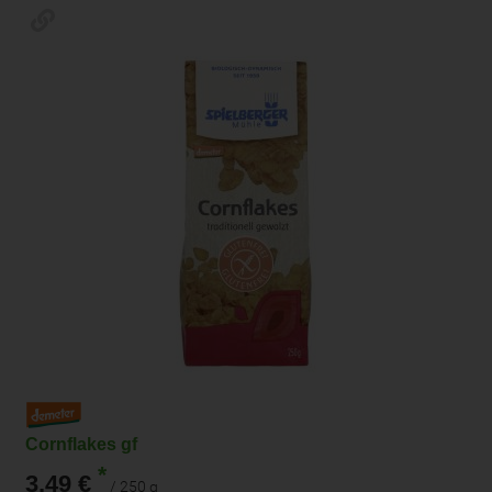
Cornflakes gf
*
3,49 €
/ 250 g