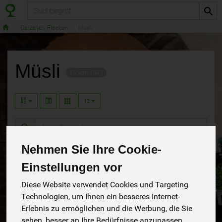
Produkt
Cerealien, Flocken
Müsli
Müsli
16 von 1593
12
Hersteller
Ernährung
Allergene
Nehmen Sie Ihre Cookie-
Einstellungen vor
Diese Website verwendet Cookies und Targeting
Technologien, um Ihnen ein besseres Internet-
Erlebnis zu ermöglichen und die Werbung, die Sie
sehen, besser an Ihre Bedürfnisse anzupassen.