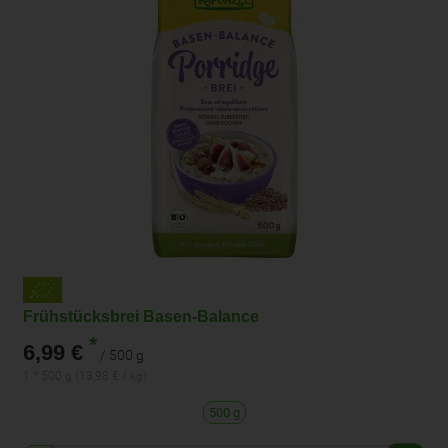
Frühstücksbrei Basen-Balance
*
6,99 €
/ 500 g
1 * 500 g (13,98 € / kg)
500 g