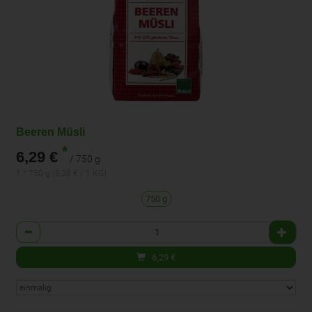
Beeren Müsli
*
6,29 €
/ 750 g
1 * 750 g (8,38 € / 1 KG)
750 g
Anzahl
6,29
€