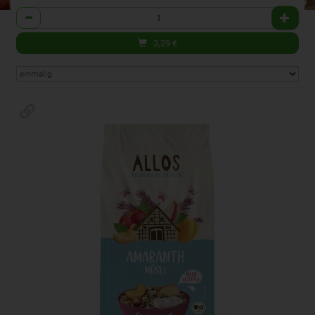
Anzahl
3,29
€