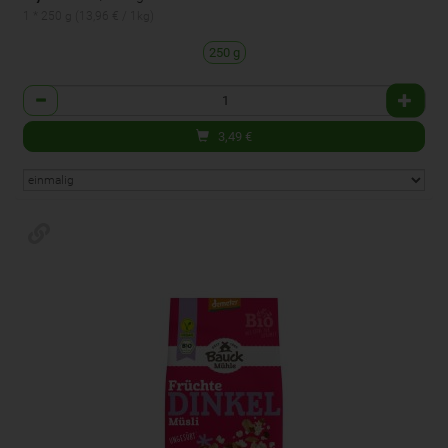
1 * 250 g (13,96 € / 1kg)
250 g
Anzahl
3,49
€