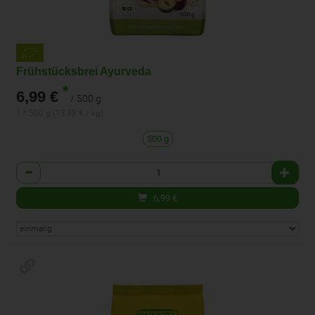
Frühstücksbrei Ayurveda
*
6,99 €
/ 500 g
1 * 500 g (13,98 € / kg)
500 g
Anzahl
6,99
€