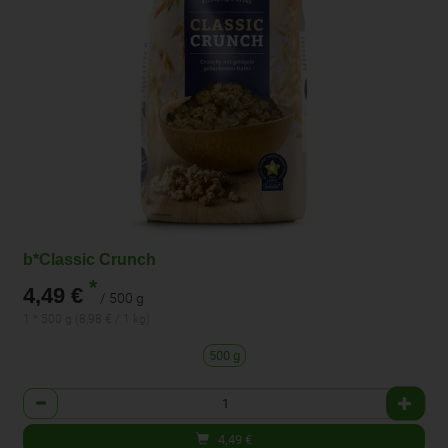
b*Classic Crunch
*
4,49 €
/ 500 g
1 * 500 g (8,98 € / 1 kg)
500 g
Anzahl
4,49
€