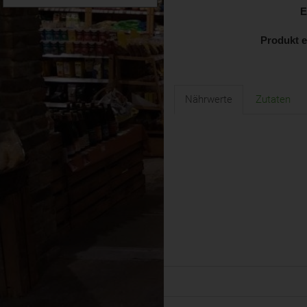
E
Produkt 
Nährwerte
Zutaten