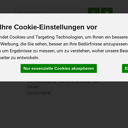
Produkt
hre Cookie-Einstellungen vor
tellen - Schnupperkiste
Gutscheine
Aktionen
Rezepte
So g
det Cookies und Targeting Technologien, um Ihnen ein besseres 
 Werbung, die Sie sehen, besser an Ihre Bedürfnisse anzupassen
m um Ergebnisse zu messen, um zu verstehen, woher unsere Be
iter zu entwickeln.
Nur essenzielle Cookies akzeptieren
E
Handseife Citrus - Nachfüllfl.
Eine milde, pflegende, frisch duftende flüssige Seife.
Sonett
Deutschland