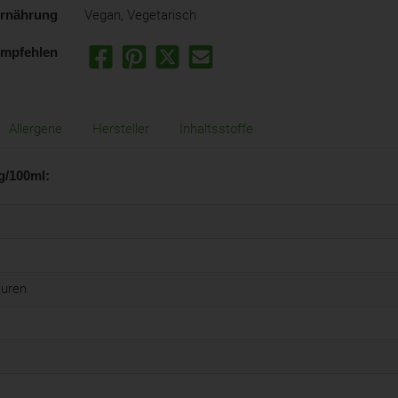
rnährung
Vegan, Vegetarisch
empfehlen
Allergene
Hersteller
Inhaltsstoffe
g/100ml:
äuren