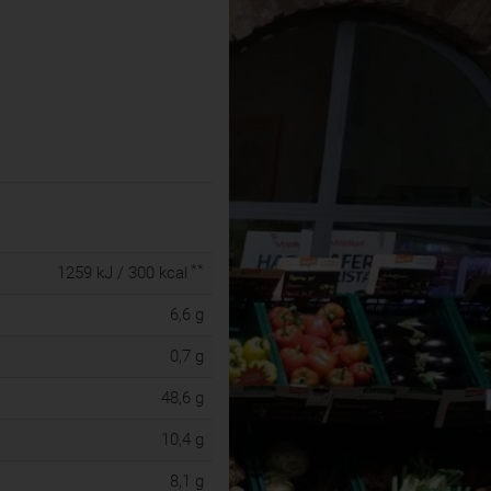
**
1259 kJ / 300 kcal
6,6 g
0,7 g
48,6 g
10,4 g
8,1 g