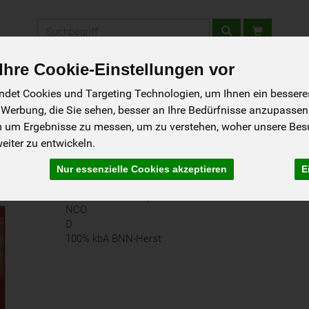
Produkt
hre Cookie-Einstellungen vor
tellen - Schnupperkiste
Gutscheine
Aktionen
Rezepte
So g
det Cookies und Targeting Technologien, um Ihnen ein besseres 
 Werbung, die Sie sehen, besser an Ihre Bedürfnisse anzupassen
m um Ergebnisse zu messen, um zu verstehen, woher unsere Be
hte
iter zu entwickeln.
Nur essenzielle Cookies akzeptieren
E
Potato Fix Rosmarin Knoblauc
palmfettfrei, hefefrei, vegan
NCO
D
100% kbA BNN-Herst