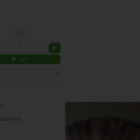
35 g
1,49
€
ch
 Geschmack.