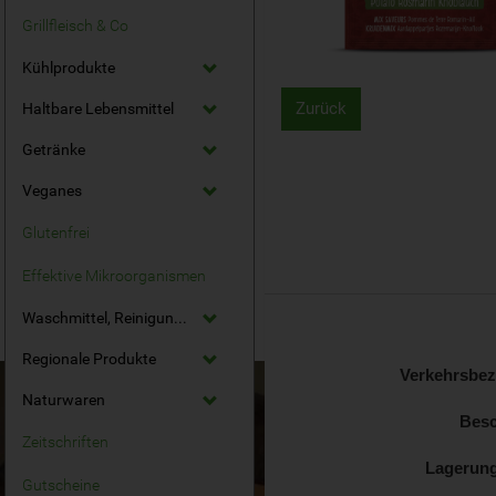
Grillfleisch & Co
Kühlprodukte
Zurück
Haltbare Lebensmittel
Getränke
Veganes
Glutenfrei
Effektive Mikroorganismen
Waschmittel, Reinigungsmittel
Regionale Produkte
Verkehrsbe
Naturwaren
Besc
Zeitschriften
Lagerun
Gutscheine