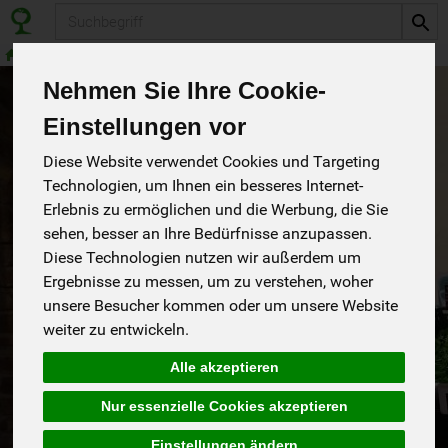
Produkt
Wein
Weißwein
Nehmen Sie Ihre Cookie-
Einstellungen vor
Diese Website verwendet Cookies und Targeting
Technologien, um Ihnen ein besseres Internet-
Erlebnis zu ermöglichen und die Werbung, die Sie
sehen, besser an Ihre Bedürfnisse anzupassen.
Diese Technologien nutzen wir außerdem um
Ergebnisse zu messen, um zu verstehen, woher
unsere Besucher kommen oder um unsere Website
weiter zu entwickeln.
Alle akzeptieren
Ahrtaler Landwein weiss
*
WCB
10,45 €
/ 1 l
Nur essenzielle Cookies akzeptieren
Deutschland
(10,45 € / 1 l)
Ecovin
Einstellungen ändern