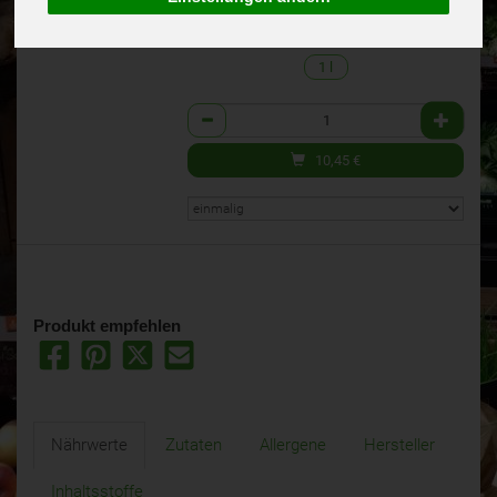
inkl. 19% MwSt.
1 l
Anzahl
10,45
€
Produkt empfehlen
Nährwerte
Zutaten
Allergene
Hersteller
Inhaltsstoffe