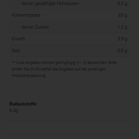
- davon gesättigte Fettsäuren
6,5 g
Kohlenhydrate
63 g
- davon Zucker
1,2 g
Eiweiß
5,9 g
Salz
0,9 g
** Kcal-Angaben können geringfügig (+/- 5) abweichen. Bitte
prüfen Sie im Einzelfall die Angaben auf der jeweiligen
Produktverpackung.
Ballaststoffe
8.3g