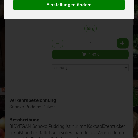
BVE
1,43 €
/ 55 g
Einstellungen ändern
Deutschland
(26,00 € / 1 kg)
100% kbA BNN-Herst
inkl. 7% MwSt.
55 g
Anzahl
1,43
€
Verkehrsbezeichnung
Schoko Pudding Pulver
Beschreibung
BIOVEGAN Schoko Pudding ist nur mit Kokosblütenzucker
gesüßt und entfaltet sein volles, natürliches Aroma durch