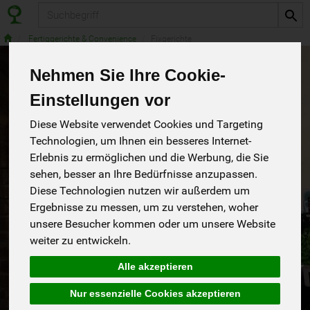
Produkt
Fertiggerichte & Convenience
Fixgerichte
Nehmen Sie Ihre Cookie-
Einstellungen vor
Diese Website verwendet Cookies und Targeting
Technologien, um Ihnen ein besseres Internet-
Erlebnis zu ermöglichen und die Werbung, die Sie
sehen, besser an Ihre Bedürfnisse anzupassen.
Diese Technologien nutzen wir außerdem um
Ergebnisse zu messen, um zu verstehen, woher
unsere Besucher kommen oder um unsere Website
weiter zu entwickeln.
Schoko Pudding Paradies
Alle akzeptieren
BIOVEGAN Schoko Pudding ist nur mit Kokosblütenzucker
gesüßt und entfaltet sein volles, natürliches Aroma durch
Nur essenzielle Cookies akzeptieren
extra viele Zartbitter-Schokoraspeln
*